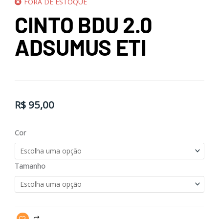
FORA DE ESTOQUE
CINTO BDU 2.0
ADSUMUS ETI
R$
95,00
Cinto
Cor
BDU
2.0
Tamanho
Adsumus
ETI
quantidade