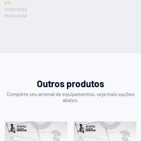
ETI
17/02/2022
Post similar
Outros produtos
Complete seu arcenal de equipamentos, veja mais opções
abaixo.
Este
Est
produto
pro
tem
tem