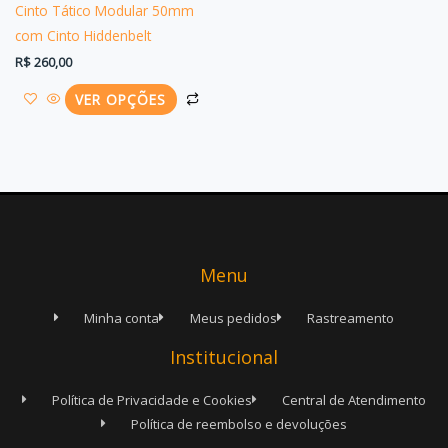
ser
Cinto Tático Modular 50mm
escolhidas
com Cinto Hiddenbelt
na
R$
260,00
página
VER OPÇÕES
do
produto
Menu
Minha conta
Meus pedidos
Rastreamento
Institucional
Política de Privacidade e Cookies
Central de Atendimento
Política de reembolso e devoluções