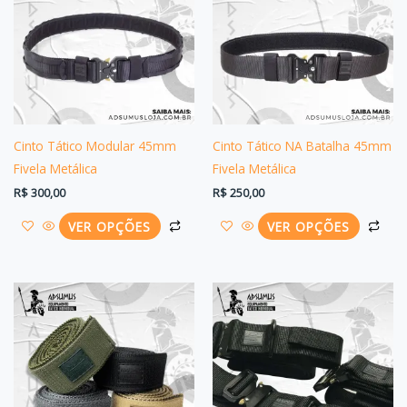
várias
vári
variantes.
vari
As
As
opções
opç
podem
po
ser
ser
Cinto Tático Modular 45mm
Cinto Tático NA Batalha 45mm
escolhidas
esc
Fivela Metálica
Fivela Metálica
na
na
R$
300,00
R$
250,00
página
pág
VER OPÇÕES
VER OPÇÕES
do
do
produto
pro
Este
Est
produto
pro
tem
tem
várias
vári
variantes.
vari
As
As