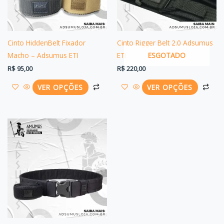
opções
opç
podem
po
ser
ser
Cinto HiddenBelt Fixador
Cinto Rigger Belt 2.0 Adsumus
escolhidas
esc
ESGOTADO
Macho – Adsumus ETI
ETI
na
na
R$
95,00
R$
220,00
página
pág
VER OPÇÕES
VER OPÇÕES
do
do
produto
pro
Este
produto
tem
várias
variantes.
As
opções
podem