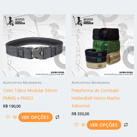
Este
Est
produto
pro
tem
tem
várias
vári
variantes.
vari
As
As
opções
opç
podem
po
ser
ser
Acessórios Modulares
Acessórios Modulares
escolhidas
esc
Cinto Tático Modular 50mm
Plataforma de Combate
na
na
PMMG e PMGO
HiddenBelt Velcro Macho
página
pág
Adsumus
R$
190,00
do
do
R$
330,00
produto
pro
VER OPÇÕES
VER OPÇÕES