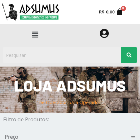
Ir
para
R$
0,00
o
conteúdo
Menu
LOJA ADSUMUS
"De Operador para Operador!"
Filtro de Produtos:
Preço