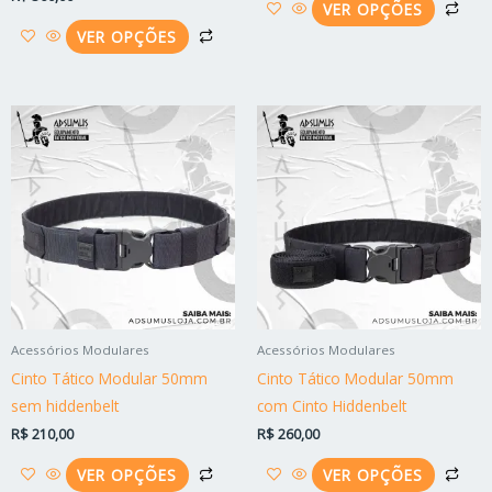
produto
pro
VER OPÇÕES
VER OPÇÕES
Este
Est
produto
pro
tem
tem
várias
vári
variantes.
vari
As
As
opções
opç
podem
po
ser
ser
Acessórios Modulares
Acessórios Modulares
escolhidas
esc
Cinto Tático Modular 50mm
Cinto Tático Modular 50mm
na
na
sem hiddenbelt
com Cinto Hiddenbelt
página
pág
R$
210,00
R$
260,00
do
do
produto
pro
VER OPÇÕES
VER OPÇÕES