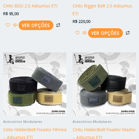
escolhidas
esc
Cinto BDU 2.0 Adsumus ETI
Cinto Rigger Belt 2.0 Adsumus
na
na
ETI
R$
95,00
página
pág
R$
220,00
do
do
VER OPÇÕES
produto
pro
VER OPÇÕES
Este
Est
produto
pro
tem
tem
várias
vári
variantes.
vari
As
As
opções
opç
podem
po
ser
ser
Acessórios Modulares
Acessórios Modulares
escolhidas
esc
Cinto HiddenBelt Fixador Fêmea
Cinto HiddenBelt Fixador Macho
na
na
– Adsumus ETI
– Adsumus ETI