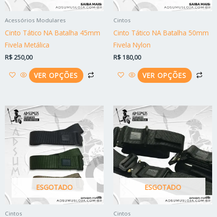
podem
po
ser
ser
Acessórios Modulares
Cintos
escolhidas
esc
Cinto Tático NA Batalha 45mm
Cinto Tático NA Batalha 50mm
na
na
Fivela Metálica
Fivela Nylon
página
pág
R$
250,00
R$
180,00
do
do
produto
pro
VER OPÇÕES
VER OPÇÕES
Este
Est
produto
pro
tem
tem
várias
vári
variantes.
vari
As
As
opções
opç
ESGOTADO
ESGOTADO
podem
po
ser
ser
Cintos
Cintos