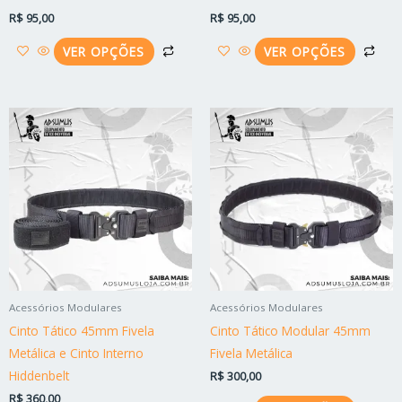
página
pág
R$
95,00
R$
95,00
do
do
produto
pro
VER OPÇÕES
VER OPÇÕES
Este
Est
produto
pro
tem
tem
várias
vári
variantes.
vari
As
As
opções
opç
podem
po
ser
ser
Acessórios Modulares
Acessórios Modulares
escolhidas
esc
Cinto Tático 45mm Fivela
Cinto Tático Modular 45mm
na
na
Metálica e Cinto Interno
Fivela Metálica
página
pág
Hiddenbelt
R$
300,00
do
do
R$
360,00