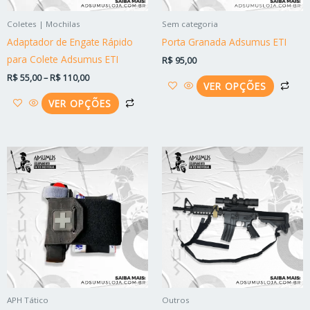
ser
ser
Coletes | Mochilas
Sem categoria
escolhidas
esc
Adaptador de Engate Rápido
Porta Granada Adsumus ETI
na
na
para Colete Adsumus ETI
R$
95,00
página
pág
R$
55,00
–
R$
110,00
do
do
VER OPÇÕES
produto
pro
VER OPÇÕES
Este
Est
produto
pro
tem
tem
várias
vári
variantes.
vari
As
As
opções
opç
podem
po
ser
ser
APH Tático
Outros