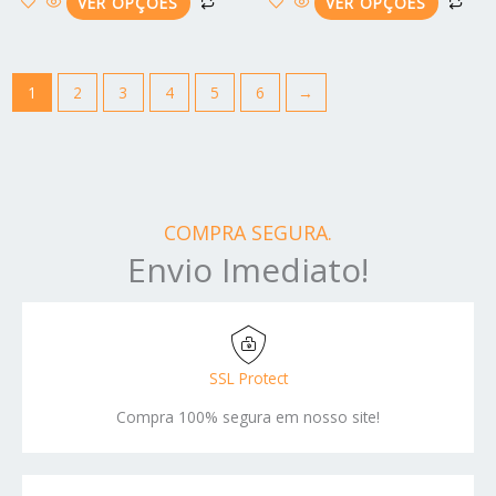
produto
pro
VER OPÇÕES
VER OPÇÕES
1
2
3
4
5
6
→
COMPRA SEGURA.
Envio Imediato!
SSL Protect
Compra 100% segura em nosso site!