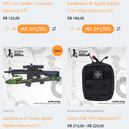
escolhidas
esc
APH Uso Velado Tornozelo
Bandoleira de Ajuste Rápido
na
na
Adsumus ETI
1/2 Pontas Adsumus ETI
página
pág
R$
120,00
R$
180,00
do
do
produto
pro
VER OPÇÕES
VER OPÇÕES
Faixa
Faixa
Este
Est
Sale!
de
de
produto
pro
preço:
preço:
R$ 155,00
R$ 210,00
tem
tem
através
através
várias
vári
R$ 165,00
R$ 220,00
variantes.
vari
As
As
opções
opç
podem
po
ser
ser
Outros
Acessórios Modulares
escolhidas
esc
Bandoleira 2 Pontas Ajuste
Bolso IFAK APH Adsumus ETI
na
na
Rápido Adsumus ETI
R$
210,00
–
R$
220,00