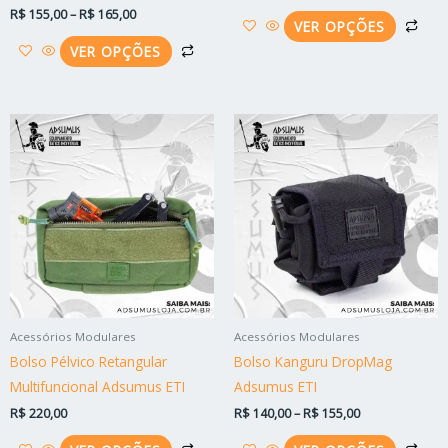
página
pág
R$
155,00
–
R$
165,00
do
do
VER OPÇÕES
produto
pro
VER OPÇÕES
Faixa
Este
Est
de
produto
pro
preço:
R$ 140,00
tem
tem
através
várias
vári
R$ 155,00
variantes.
vari
As
As
opções
opç
podem
po
ser
ser
Acessórios Modulares
Acessórios Modulares
escolhidas
esc
Bolso Pélvico Retangular
Bolso Kanguru DropMag
na
na
Multifuncional Adsumus ETI
Adsumus ETI
página
pág
R$
220,00
R$
140,00
–
R$
155,00
do
do