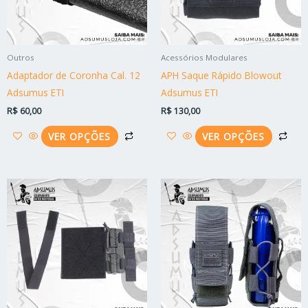
opções
opç
podem
po
ser
ser
Outros
Acessórios Modulares
escolhidas
esc
Adaptador de Coronha Cal. 12
APH Saque Rápido Blowout
na
na
Adsumus ETI
Adsumus ETI
página
pág
R$
60,00
R$
130,00
do
do
produto
pro
VER OPÇÕES
VER OPÇÕES
Faixa
Este
Est
de
produto
pro
preço:
R$ 55,00
tem
tem
através
várias
vári
R$ 110,00
variantes.
vari
As
As
opções
opç
podem
po