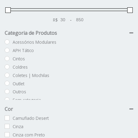
R$
-
Minimum Price
Maximum Price
Categoria de Produtos
Acessórios Modulares
APH Tático
Cintos
Coldres
Coletes | Mochilas
Outlet
Outros
Sem categoria
Vestuário
Cor
Camuflado Desert
Cinza
Cinza com Preto