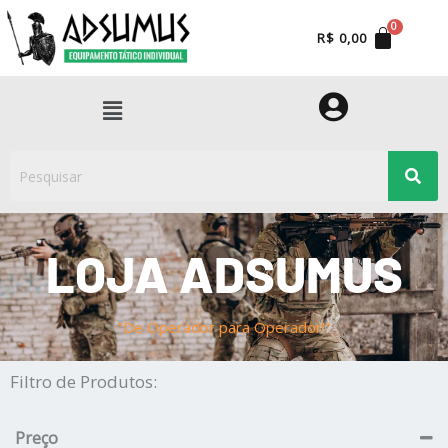
Ir
para
R$
0,00
o
conteúdo
Menu
LOJA ADSUMUS
"De Operador para Operador!"
Filtro de Produtos:
Preço