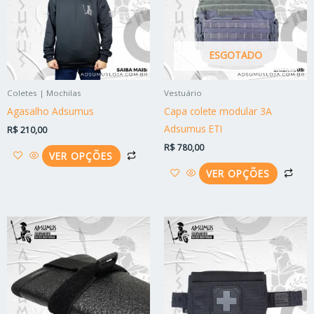
variantes.
vari
As
As
opções
opç
ESGOTADO
podem
po
ser
ser
Coletes | Mochilas
Vestuário
escolhidas
esc
Agasalho Adsumus
Capa colete modular 3A
na
na
Adsumus ETI
R$
210,00
página
pág
R$
780,00
do
do
VER OPÇÕES
produto
pro
VER OPÇÕES
Este
Est
produto
pro
tem
tem
várias
vári
variantes.
vari
As
As