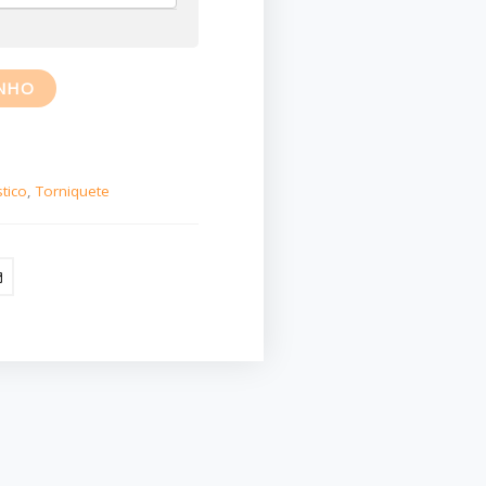
INHO
tico
,
Torniquete