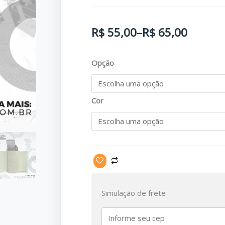
Faixa
R$
55,00
–
R$
65,00
de
Porta
Opção
preço:
Torniquete
Elástico
R$ 55,00
Cor
Adsumus
através
ETI
quantidade
R$ 65,00
Simulação de frete