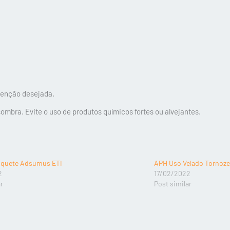
etenção desejada.
ombra. Evite o uso de produtos químicos fortes ou alvejantes.
niquete Adsumus ETI
APH Uso Velado Tornoz
2
17/02/2022
ar
Post similar