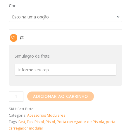
Fast
Cor
Pistol
Adsumus.eti
quantidade
Simulação de frete
ADICIONAR AO CARRINHO
SKU:
Fast Pistol
Categoria:
Acessórios Modulares
Tags:
Fast
,
Fast Pistol
,
Pistol
,
Porta carregador de Pistola
,
porta
carregador modular