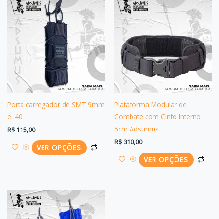
Este
Est
produto
pro
tem
tem
várias
vári
variantes.
vari
As
As
opções
opç
podem
po
ser
ser
Porta carregador de SMT 9mm
Plataforma Modular de
escolhidas
esc
e .40
Combate com Cinto Interno
na
na
5cm Adsumus
R$
115,00
página
pág
R$
310,00
VER OPÇÕES
do
do
VER OPÇÕES
produto
pro
Este
produto