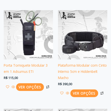
Este
Est
produto
pro
tem
tem
várias
vári
variantes.
vari
As
As
opções
opç
podem
po
ser
ser
Porta Torniquete Modular 3
Plataforma Modular com Cinto
escolhidas
esc
em 1 Adsumus ETI
Interno 5cm e Hiddenbelt
na
na
Macho
R$
115,00
página
pág
R$
390,00
VER OPÇÕES
do
do
VER OPÇÕES
produto
pro