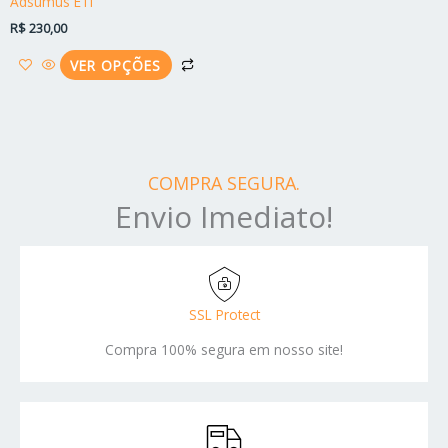
Adsumus ETI
do
R$
230,00
produto
VER OPÇÕES
COMPRA SEGURA.
Envio Imediato!
SSL Protect
Compra 100% segura em nosso site!