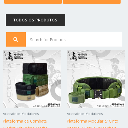
TODOS OS PRODUTOS
Este
Est
produto
pro
tem
tem
várias
vári
variantes.
vari
As
As
opções
opç
podem
po
ser
ser
Acessórios Modulares
Acessórios Modulares
escolhidas
esc
Plataforma de Combate
Plataforma Modular c/ Cinto
na
na