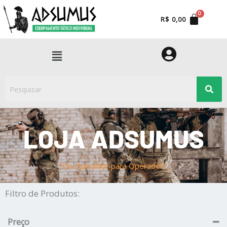
Ir
para
R$
0,00
o
conteúdo
Menu
LOJA ADSUMUS
"De Operador para Operador!"
Filtro de Produtos:
Preço