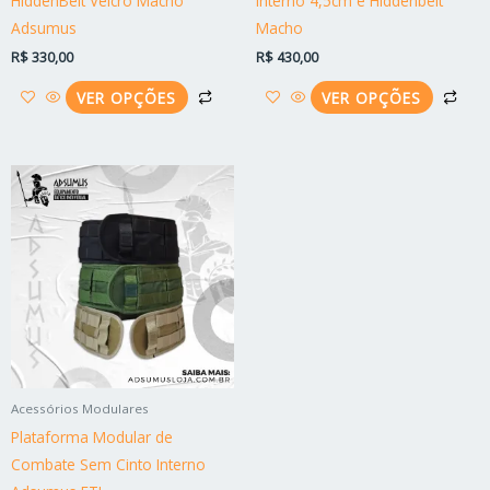
HiddenBelt Velcro Macho
Interno 4,5cm e Hiddenbelt
página
pág
Adsumus
Macho
do
do
R$
330,00
R$
430,00
produto
pro
VER OPÇÕES
VER OPÇÕES
Este
produto
tem
várias
variantes.
As
opções
podem
ser
Acessórios Modulares
escolhidas
Plataforma Modular de
na
Combate Sem Cinto Interno
página