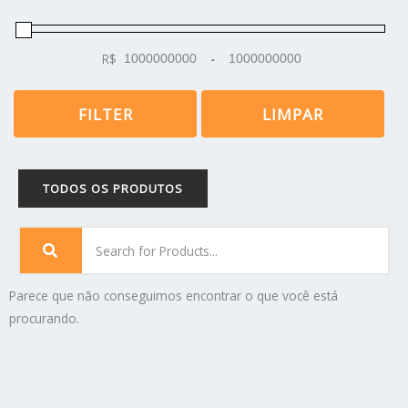
R$
-
Minimum Price
Maximum Price
FILTER
LIMPAR
TODOS OS PRODUTOS
Parece que não conseguimos encontrar o que você está
procurando.