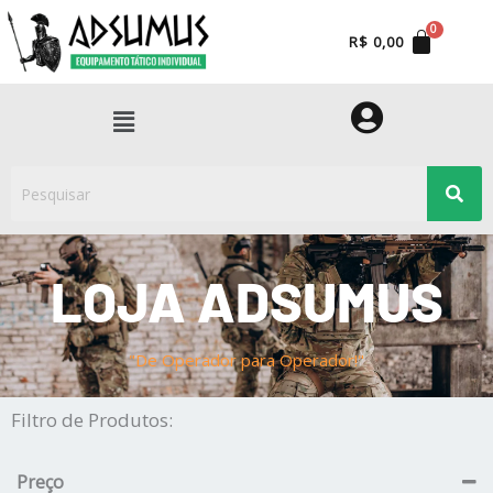
Ir
para
R$
0,00
o
conteúdo
Menu
LOJA ADSUMUS
"De Operador para Operador!"
Filtro de Produtos:
Preço