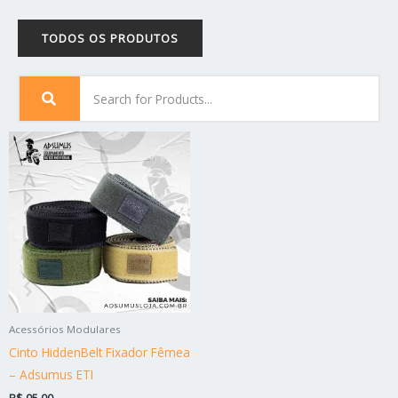
TODOS OS PRODUTOS
Este
produto
tem
várias
variantes.
As
opções
podem
ser
Acessórios Modulares
escolhidas
Cinto HiddenBelt Fixador Fêmea
na
– Adsumus ETI
página