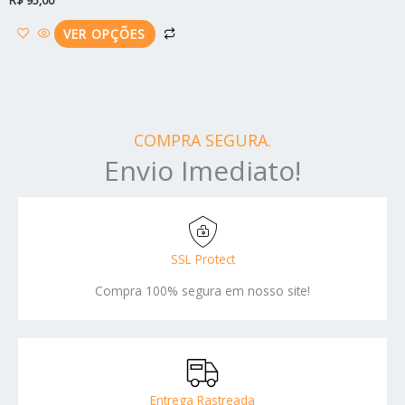
R$
95,00
do
produto
VER OPÇÕES
COMPRA SEGURA.
Envio Imediato!
SSL Protect
Compra 100% segura em nosso site!
Entrega Rastreada