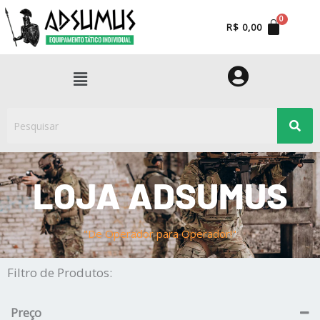
Ir
para
R$
0,00
o
conteúdo
Menu
LOJA ADSUMUS
"De Operador para Operador!"
Filtro de Produtos:
Preço