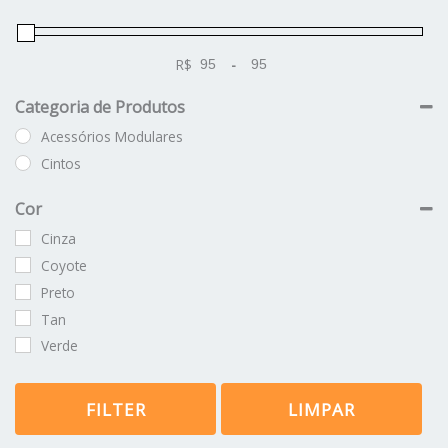
R$
-
Minimum Price
Maximum Price
Categoria de Produtos
Acessórios Modulares
Cintos
Cor
Cinza
Coyote
Preto
Tan
Verde
FILTER
LIMPAR