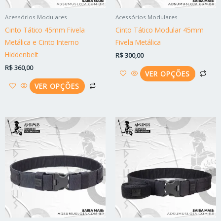
ser
ser
Acessórios Modulares
Acessórios Modulares
escolhidas
esc
Cinto Tático 45mm Fivela
Cinto Tático Modular 45mm
na
na
Metálica e Cinto Interno
Fivela Metálica
página
pág
Hiddenbelt
R$
300,00
do
do
R$
360,00
produto
pro
VER OPÇÕES
VER OPÇÕES
Este
Est
produto
pro
tem
tem
várias
vári
variantes.
vari
As
As
opções
opç
podem
po