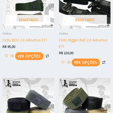
variantes.
vari
As
As
opções
opç
ESGOTADO
ESGOTADO
podem
po
ser
ser
Cintos
Cintos
escolhidas
esc
Cinto BDU 2.0 Adsumus ETI
Cinto Rigger Belt 2.0 Adsumus
na
na
ETI
R$
95,00
página
pág
R$
220,00
do
do
VER OPÇÕES
produto
pro
VER OPÇÕES
Este
Est
produto
pro
tem
tem
várias
vári
variantes.
vari
As
As