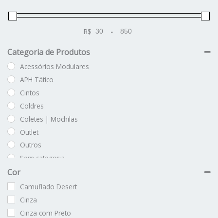
R$
-
Minimum Price
Maximum Price
Categoria de Produtos
Acessórios Modulares
APH Tático
Cintos
Coldres
Coletes | Mochilas
Outlet
Outros
Sem categoria
Vestuário
Cor
Camuflado Desert
Cinza
Cinza com Preto