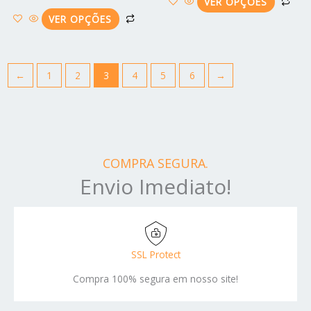
do
do
VER OPÇÕES
produto
pro
VER OPÇÕES
←
1
2
3
4
5
6
→
COMPRA SEGURA.
Envio Imediato!
SSL Protect
Compra 100% segura em nosso site!