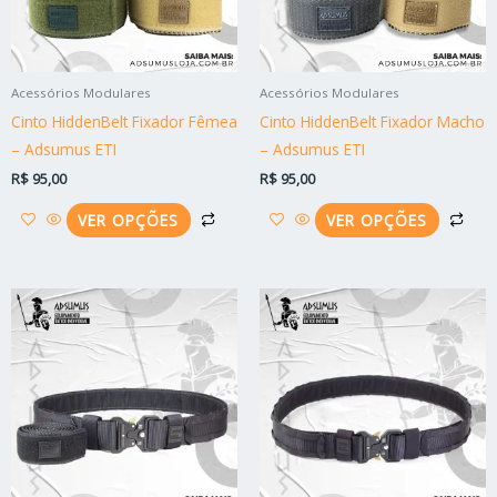
opções
opç
podem
po
ser
ser
Acessórios Modulares
Acessórios Modulares
escolhidas
esc
Cinto HiddenBelt Fixador Fêmea
Cinto HiddenBelt Fixador Macho
na
na
– Adsumus ETI
– Adsumus ETI
página
pág
R$
95,00
R$
95,00
do
do
produto
pro
VER OPÇÕES
VER OPÇÕES
Este
Est
produto
pro
tem
tem
várias
vári
variantes.
vari
As
As
opções
opç
podem
po