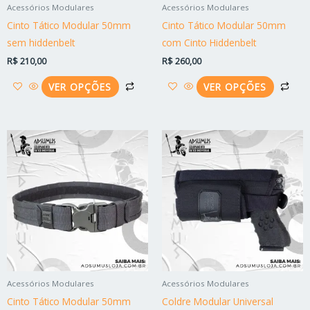
ser
ser
Acessórios Modulares
Acessórios Modulares
escolhidas
esc
Cinto Tático Modular 50mm
Cinto Tático Modular 50mm
na
na
sem hiddenbelt
com Cinto Hiddenbelt
página
pág
R$
210,00
R$
260,00
do
do
produto
pro
VER OPÇÕES
VER OPÇÕES
Faixa
Este
Est
de
produto
pro
preço:
R$ 180,00
tem
tem
através
várias
vári
R$ 190,00
variantes.
vari
As
As
opções
opç
podem
po
ser
ser
Acessórios Modulares
Acessórios Modulares
escolhidas
esc
Cinto Tático Modular 50mm
Coldre Modular Universal