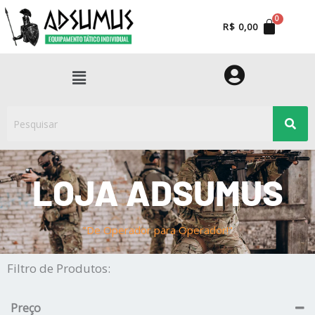
Ir
para
R$
0,00
o
conteúdo
Menu
LOJA ADSUMUS
"De Operador para Operador!"
Filtro de Produtos:
Preço