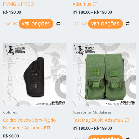
na
na
PMMG e PMGO
Adsumus ETI
página
pág
R$
190,00
R$
180,00
–
R$
190,00
do
do
produto
pro
VER OPÇÕES
VER OPÇÕES
Faixa
Este
Est
de
produto
pro
preço:
R$ 190,00
tem
tem
através
várias
vári
R$ 199,00
variantes.
vari
As
As
opções
opç
podem
po
ser
ser
Coldres
Acessórios Modulares
escolhidas
esc
Coldre Velado Semi-Rígido
Fast Mag Duplo Adsumus ETI
na
na
Neoprene Adsumus ETI
R$
190,00
–
R$
199,00
página
pág
R$
98,00